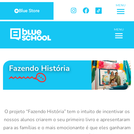
Ir
MENU
I
F
para
Blue Store
n
a
o
s
c
conteúdo
t
e
MENU
a
b
g
o
r
o
a
k
m
Fazendo História
O projeto “Fazendo História” tem o intuito de incentivar os
nossos alunos criarem o seu primeiro livro e apresentaram
para as famílias e o mais emocionante é que eles ganharam