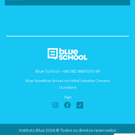
Blue School – 48.082.188/0010-81
Blue Store
Blue School na Mídia
Trabalhe Conosco
Ouvidoria
Siga
I
F
n
a
s
c
t
e
a
b
Instituto Blue 2026 © Todos os direitos reservados