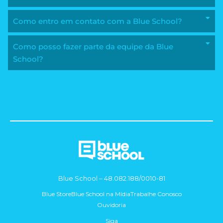
Como entro em contato com a Blue School?
Como posso fazer parte da equipe da Blue
School?
Blue School – 48.082.188/0010-81
Blue Store
Blue School na Mídia
Trabalhe Conosco
Ouvidoria
Siga